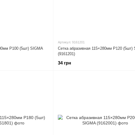
Артикул: 9161201
80мм Р100 (5шт) SIGMA
Сетка абразивная 115×280мм Р120 (5шт)
(9161201)
34 грн