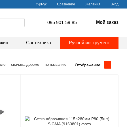
Сравнение
Укр
Рус
Желания
Вход
Мой заказ
095 901-59-85
ажин
Сантехника
Ручной инструмент
вле
сначала дороже
по названию
Отображение: