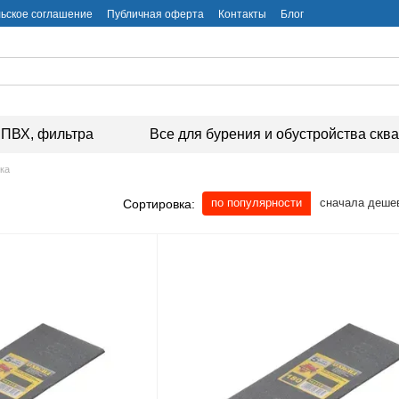
ьское соглашение
Публичная оферта
Контакты
Блог
ПВХ, фильтра
Все для бурения и обустройства скв
ка
по популярности
сначала деше
Сортировка: