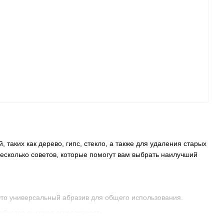
таких как дерево, гипс, стекло, а также для удаления старых
несколько советов, которые помогут вам выбрать наилучший
Это универсальный абразив для общего использования.
буется высокая агрессивность.