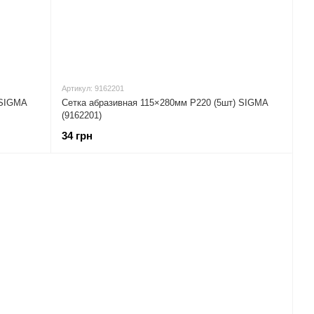
Артикул: 9162201
 SIGMA
Сетка абразивная 115×280мм Р220 (5шт) SIGMA
(9162201)
34 грн