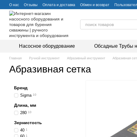
Перейти к основному контенту
О нас
Отзывы
Оплата и доставка
Обмен и возврат
Пользовател
Насосное оборудование
Обсадные Трубы н
Главная
Ручной инструмент
Абразивный инструмент
Абразивная сет
Абразивная сетка
Бренд
Sigma
10
Длина, мм
280
10
Зернистость
40
1
60
1