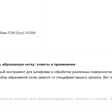
80мм Р240 (5шт) SIGMA
 абразивную сетку: советы и применение
ый инструмент для шлифовки и обработки различных поверхностей, 
бор абразивной сетки зависит от специфики вашего проекта. Вот 
еально подходит для обработки древесины, металла и пластика. 
лучшим образом подходит для работы с бетоном и камнем, где тре