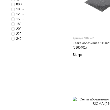
80
1
100
1
120
1
150
1
180
1
200
1
220
1
Артикул: 9160401
240
1
Сетка абразивная 115×2
(9160401)
34 грн