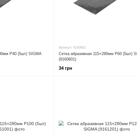
Артикул: 9160601
80мм Р40 (5шт) SIGMA
Сетка абразивная 115×280мм Р60 (5шт) 
(9160601)
34 грн