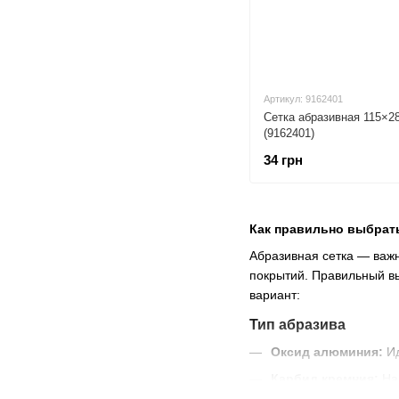
Артикул: 9162401
Сетка абразивная 115×2
(9162401)
34 грн
Как правильно выбрать
Абразивная сетка — важн
покрытий. Правильный вы
вариант:
Тип абразива
Оксид алюминия:
Ид
Карбид кремния:
Наи