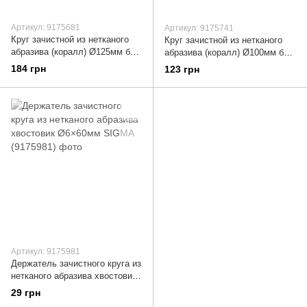
Артикул: 9175681
Артикул: 9175741
Круг зачистной из нетканого
Круг зачистной из нетканого
абразива (коралл) Ø125мм без
абразива (коралл) Ø100мм без
держателя фиолетовый
держателя синий средняя
184 грн
123 грн
жесткий SIGMA (9175681)
жесткость SIGMA (9175741)
Артикул: 9175981
Держатель зачистного круга из
нетканого абразива хвостовик
Ø6×60мм SIGMA (9175981)
29 грн