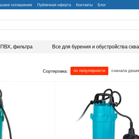
ьское соглашение
Публичная оферта
Контакты
Блог
ПВХ, фильтра
Все для бурения и обустройства скв
по популярности
сначала деше
Сортировка: