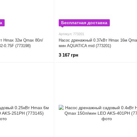
а
Бесплатная доставка
Артикул: 773201
Вт Hmax 32м Qmax 80л/
Насос дренажный 0.37кВт Hmax 16м Qma
-0.75F (773198)
мин AQUATICA mid (773201)
3 167 грн