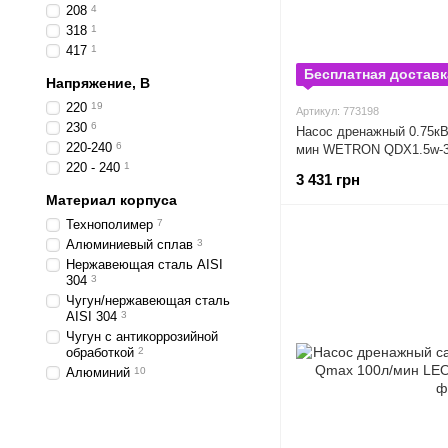
208
4
318
1
417
1
Бесплатная доставк
Напряжение, В
220
19
Артикул: 773198
230
6
Насос дренажный 0.75к
220-240
6
мин WETRON QDX1.5w-32
220 - 240
1
3 431 грн
Материал корпуса
Технополимер
7
Алюминиевый сплав
3
Нержавеющая сталь AISI
304
3
Чугун/нержавеющая сталь
AISI 304
3
Чугун с антикоррозийной
обработкой
2
Алюминий
10