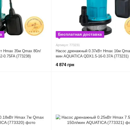
а
Бесплатная доставка
Артикул: 773231
Вт Hmax 35м Qmax 80л/
Насос дренажный 0.37кВт Hmax 16м Qma
-0.75FA (773238)
мин AQUATICA QDX1.5-16-0.37A (773231)
4 874 грн