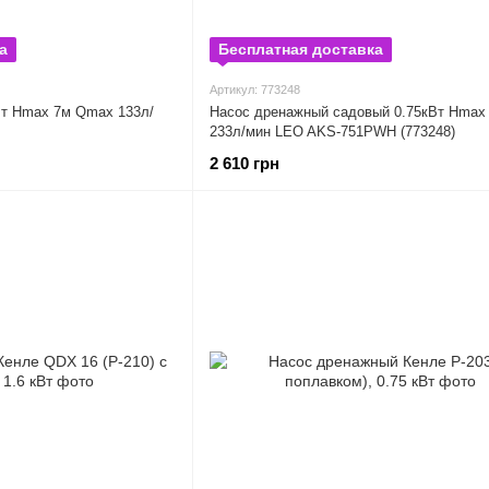
а
Бесплатная доставка
Артикул: 773248
Вт Hmax 7м Qmax 133л/
Насос дренажный садовый 0.75кВт Hmax
233л/мин LEO AKS-751PWH (773248)
2 610 грн