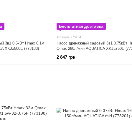
а
Бесплатная доставка
Артикул: 773134
й 3в1 0.5кВт Hmax 6.1м
Насос дренажный садовый 3в1 0.75кВт H
A XKJa500E (773133)
Qmax 290л/мин AQUATICA XKJa750E (773
2 847 грн