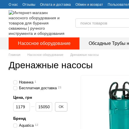
Перейти к основному контенту
О нас
Отзывы
Оплата и доставка
Обмен и возврат
Пользовател
Насосное оборудование
Обсадные Трубы н
Главная
Насосное оборудование
Дренажные насосы
Дренажные насосы
Новинка
1
Бесплатная доставка
23
Цена, грн
От Цена, грн
До Цена, грн
OK
Бренд
Aquatica
12