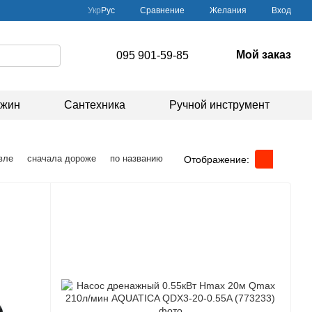
Сравнение
Укр
Рус
Желания
Вход
Мой заказ
095 901-59-85
ажин
Сантехника
Ручной инструмент
вле
сначала дороже
по названию
Отображение: