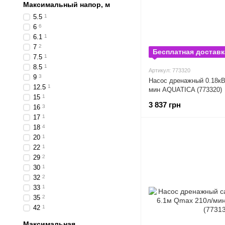
Максимальный напор, м
5.5
1
6
6
6.1
1
7
2
Бесплатная доставк
7.5
1
8.5
1
Артикул: 773320
9
3
Насос дренажный 0.18к
12.5
1
мин AQUATICA (773320)
15
1
3 837 грн
16
3
17
1
18
4
20
1
22
1
29
2
30
1
32
2
33
1
35
2
42
1
Максимальная