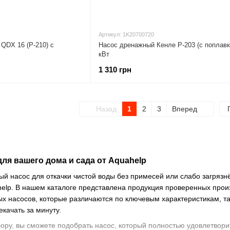
Артикул: 1K20700720
QDX 16 (P-210) с
Насос дренажный Кенле P-203 (с поплавк
кВт
1 310 грн
Назад
1
2
3
Вперед
ля вашего дома и сада от Aquahelp
й насос для откачки чистой воды без примесей или слабо загрязнё
elp. В нашем каталоге представлена продукция проверенных произв
 насосов, которые различаются по ключевым характеристикам, так
качать за минуту.
ру, вы сможете подобрать насос, который полностью удовлетворит