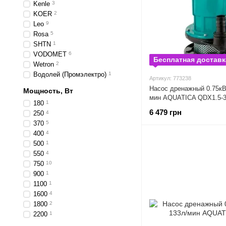
Kenle
3
KOER
2
Leo
9
Rosa
5
SHTN
1
VODOMET
6
Бесплатная доставк
Wetron
2
Водолей (Промэлектро)
1
Артикул: 773238
Насос дренажный 0.75к
Мощность, Вт
мин AQUATICA QDX1.5-32
180
1
6 479 грн
250
4
370
5
400
4
500
1
550
4
750
10
900
1
1100
1
1600
4
1800
2
2200
1