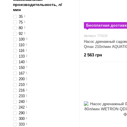
производительность, л/
мин
35
1
75
1
Бесплатная доставк
80
2
92
2
Артикул: 773133
100
3
Насос дренажный садовы
110
1
Qmax 210л/мин AQUATIC
116
1
2 563 грн
133
2
140
1
150
7
167
1
200
1
210
2
216
1
233
1
240
1
242
1
290
1
300
1
333
1