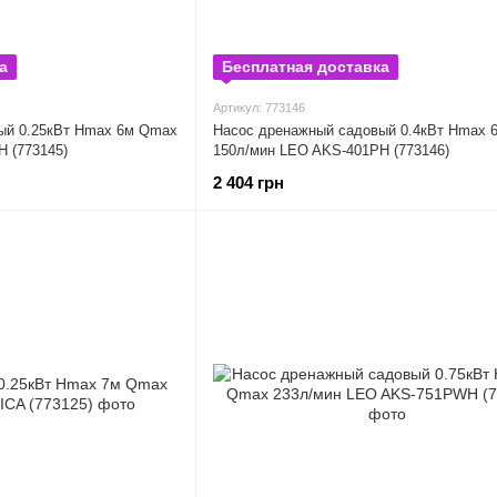
а
Бесплатная доставка
Артикул: 773146
ый 0.25кВт Hmax 6м Qmax
Насос дренажный садовый 0.4кВт Hmax 
 (773145)
150л/мин LEO AKS-401PH (773146)
2 404 грн