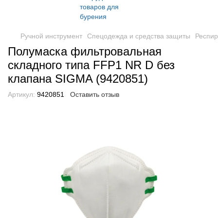
Ручной инструмент
Спецодежда и средства защиты
Респир
Полумаска фильтровальная
складного типа FFP1 NR D без
клапана SIGMA (9420851)
Артикул:
9420851
Оставить отзыв