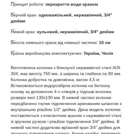
Принцип роботи:
перекриття води краном
Верхній кран:
одноважільний, нержавіючий, 3/4"
дюйми
Нижній кран:
кульовий, нержавіючий, 3/4" дюйми
Висота нижнього крана від нижньої частини:
10 см
Країна виробництва комплектуючих:
Україна,
Чехія
Виготовлена колонка з блискучої нержавіючої сталі AISI
304, має висоту 750 мм, а ширина та глибина по 80 мм.
Колонка добротна та довговічна, вагою 4,5 кг.
Встановлюється водорозбірна колонка на бетонну
основу за допомогою 4-х отворів у підошві колонки,
розміри якої 130х130 мм. В нижній частині колонки
передбачено гнучке підключення армованим шлангом з
внутрішньою різьбою 1/2" дюйма. Дана модель колонки
поставляється з елегантним краном з нержавіючої сталі,
зі зручною ручкою і різьбою підключення 3/4" дюйма. В
нижній частині додатково врізаний кран 3/4" дюйма для
зручного підключення шланга. Крани надійні, витримуть