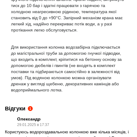
тиск до 10 бар і здатні працювати з гарячою та
холодною неагресивною рідиною, температура якої
становить від 0 до +90°C. Запірний механізм крана має
легкий хід, надійно перекриває потік води, а у разі
протікання легко обслуговується.
Для використання колонка водозабірна підключається
до магістральної труби за допомогою гнучкої підводки,
що входить в комплект, кріпитися на бетонну основу за
допомогою дюбелів і гвинтів (не входять в комплект
поставки та підбираються самостійно в залежності від
умов). Під водяною колонкою можна організувати
дренаж у вигляді щебеню, декоративних камінців або
водоприймального лотка.
Відгуки
1
Олександр
29.01.2025 в 17:37
Користуюсь водороздавальною колонкою вже кілька місяців, і