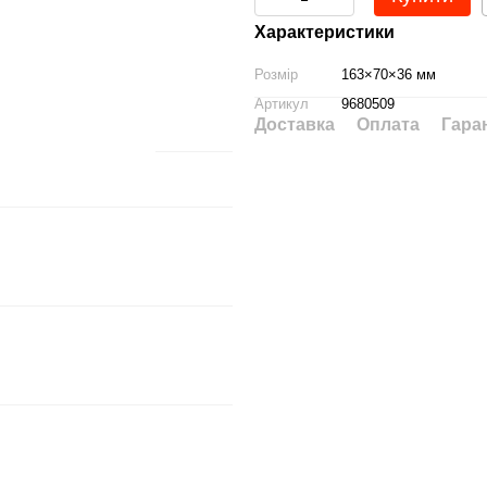
Характеристики
Розмір
163×70×36 мм
Артикул
9680509
Доставка
Оплата
Гара