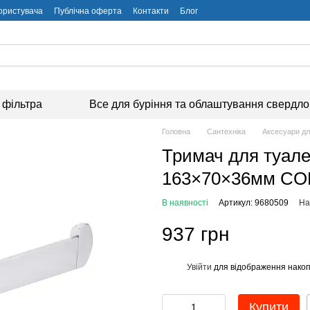
користувача
Публічна оферта
Контакти
Блог
 фільтра
Все для буріння та облаштування свердл
Головна
Сантехніка
Аксесуари дл
Тримач для туал
163×70×36мм CO
В наявності
Артикул: 9680509
На
937 грн
Увійти
для відображення накоп
%
Купити