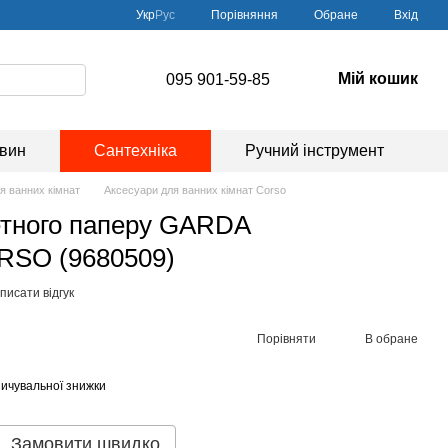
Порівняння
Укр
Рус
Обране
Вхід
Мій кошик
095 901-59-85
овин
Сантехніка
Ручний інструмент
я ванних кімнат
Аксесуари для ванних кімнат Corso
етного паперу GARDA
RSO (9680509)
писати відгук
Порівняти
В обране
ичувальної знижки
Замовити швидко