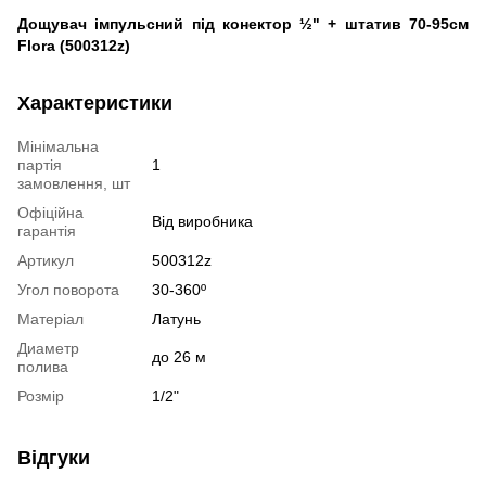
Дощувач імпульсний під конектор ½" + штатив 70-95см
Flora (500312z)
Характеристики
Мінімальна
партія
1
замовлення, шт
Офіційна
Від виробника
гарантія
Артикул
500312z
Угол поворота
30-360º
Матеріал
Латунь
Диаметр
до 26 м
полива
Розмір
1/2"
Відгуки