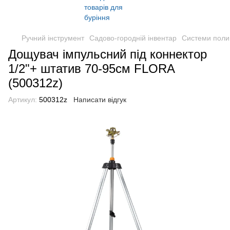
Ручний інструмент
Садово-городній інвентар
Системи поли
Дощувач імпульсний під коннектор
1/2"+ штатив 70-95см FLORA
(500312z)
Артикул:
500312z
Написати відгук