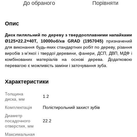
До обраного
Порівняти
Опис
Диск пиляльний по дереву з твердосплавними напайками
Ø125×22.2×40Т, 10000об/хв GRAD (1957045)
призначений
для виконання будь-яких стандартних робіт по дереву, різання
виробів з м'якої і твердої деревини, фанери, ДСП, ДВП, МДФ і
комбінованих матеріалів на основі дерева. Додатковою
перевагою є можливість заміни і заточування зуба.
Характеристики
Толщина
1.2
диска, мм
Комплектація
Полістирольний захист зубів
Диаметр
посадочного
22.2
отверстия, мм
Максимальная