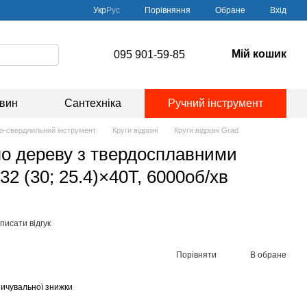
Порівняння
Укр
Рус
Обране
Вхід
Мій кошик
095 901-59-85
овин
Сантехніка
Ручний інструмент
о-свердлильний інструмент
Круги відрізні
Круги відрізні Grad
о дереву з твердосплавними
2 (30; 25.4)×40Т, 6000об/хв
писати відгук
Порівняти
В обране
ичувальної знижки