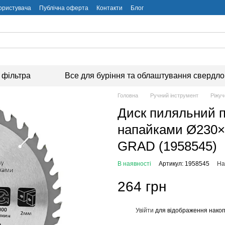
користувача
Публічна оферта
Контакти
Блог
 фільтра
Все для буріння та облаштування свердл
Головна
Ручний інструмент
Ріжуч
Диск пиляльний п
напайками Ø230×3
GRAD (1958545)
В наявності
Артикул: 1958545
На
264 грн
Увійти
для відображення накоп
%