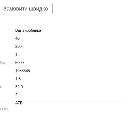
Замовити швидко
Від виробника
40
230
1
б/хв
6000
1958545
1.5
мм
32.0
2
ATB
нтія