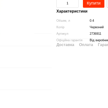
Купити
Характеристики
Объем, л
0.4
Колір
Червоний
Артикул
2736911
Офіційна гарантія
Від виробни
Доставка
Оплата
Гара