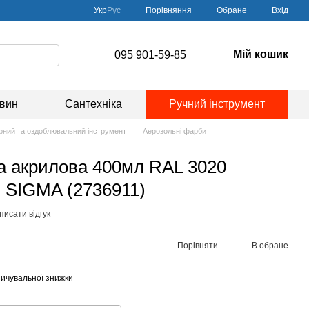
Порівняння
Укр
Рус
Обране
Вхід
Мій кошик
095 901-59-85
овин
Сантехніка
Ручний інструмент
ний та оздоблювальний інструмент
Аерозольні фарби
а акрилова 400мл RAL 3020
 SIGMA (2736911)
писати відгук
Порівняти
В обране
ичувальної знижки