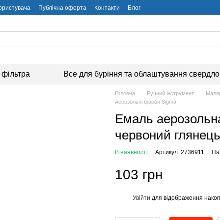
користувача
Публічна оферта
Контакти
Блог
 фільтра
Все для буріння та облаштування свердл
Головна
Ручний інструмент
Маляр
Аерозольні фарби Sigma
Емаль аерозольн
червоний глянець
В наявності
Артикул: 2736911
На
103 грн
Увійти
для відображення накоп
%