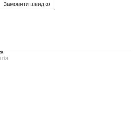
Замовити швидко
ка
нтія