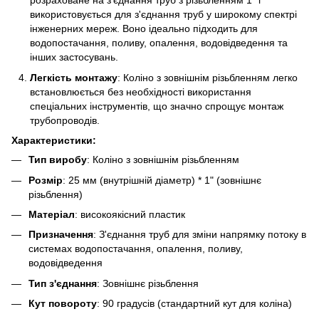
розраховане на з'єднання труб з різьбленням 1" і
використовується для з'єднання труб у широкому спектрі
інженерних мереж. Воно ідеально підходить для
водопостачання, поливу, опалення, водовідведення та
інших застосувань.
Легкість монтажу
: Коліно з зовнішнім різьбленням легко
встановлюється без необхідності використання
спеціальних інструментів, що значно спрощує монтаж
трубопроводів.
Характеристики:
Тип виробу
: Коліно з зовнішнім різьбленням
Розмір
: 25 мм (внутрішній діаметр) * 1" (зовнішнє
різьблення)
Матеріал
: високоякісний пластик
Призначення
: З'єднання труб для зміни напрямку потоку в
системах водопостачання, опалення, поливу,
водовідведення
Тип з'єднання
: Зовнішнє різьблення
Кут повороту
: 90 градусів (стандартний кут для коліна)