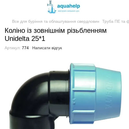
Все для буріння та облаштування свердловин
Труба ПЕ та ф
Коліно із зовнішнім різьбленням
Unidelta 25*1
Артикул:
774
Написати відгук