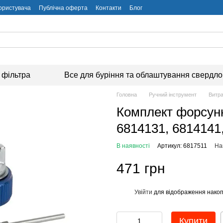
користувача
Публічна оферта
Контакти
Блог
 фільтра
Все для буріння та облаштування свердл
Головна
Ручний інструмент
Витра
Комплект форсун
6814131, 6814141
В наявності
Артикул: 6817511
На
471 грн
Увійти
для відображення накоп
%
Купити