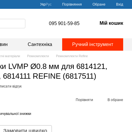
Порівняння
Укр
Рус
Обране
Вхід
Мій кошик
095 901-59-85
овин
Сантехніка
Ручний інструмент
тні матеріали
Ремкомплекти
Ремкомплекти Refine
ки LVMP Ø0.8 мм для 6814121,
, 6814111 REFINE (6817511)
писати відгук
Порівняти
В обране
ичувальної знижки
Замовити швидко