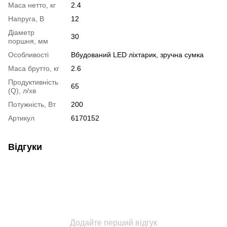
Маса нетто, кг
2.4
Напруга, В
12
Діаметр
30
поршня, мм
Особливості
Вбудований LED ліхтарик, зручна сумка
Маса брутто, кг
2.6
Продуктивність
65
(Q), л/хв
Потужність, Вт
200
Артикул
6170152
Відгуки
Додайте перший відгук