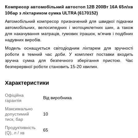
Компресор автомобільний автостоп 12В 200Вт 16А 65л/хв
10бар з ліхтариком сумка ULTRA (6170152)
Автомобільний компресор призначений для швидкої підкачки
автомобільних, велосипедних і мотоциклетних шин, а також
для накачування матраців, гумових іграшок, м'ячив і подібних
надувних виробів.
Модель оснащується світодіодним ліхтарем для зручності
роботи в темний час доби. У комплект поставки входить
зручна сумка для безпечного зберігання пристою. Час
безперервної роботи становить 15-20 хвилин.
Характеристики
Офіційна
Від виробника
гарантія
Максимально
допустимий
10
тиск, бар
Продуктивність
65
(Q), л / хв