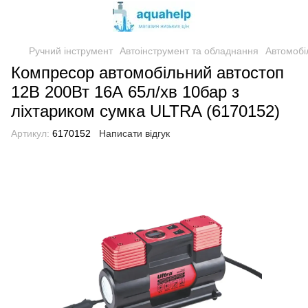
Ручний інструмент
Автоінструмент та обладнання
Автомобі
Компресор автомобільний автостоп
12В 200Вт 16А 65л/хв 10бар з
ліхтариком сумка ULTRA (6170152)
Артикул:
6170152
Написати відгук