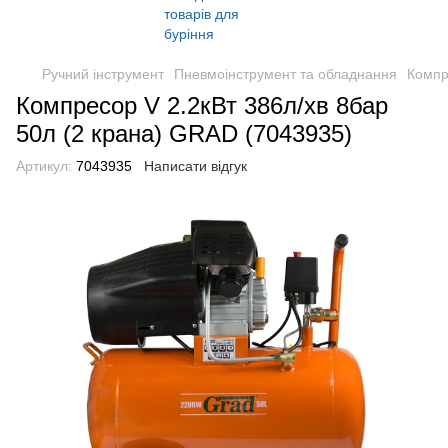
Ручний інструмент
Пневмоінструмент та обладнання
Компр
Компресор V 2.2кВт 386л/хв 8бар
50л (2 крана) GRAD (7043935)
Артикул:
7043935
Написати відгук