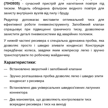
(7043935)
- сучасний пристрій для нагнітання повітря під
тиском. Модель обладнана фільтром вхідного повітря для
захисту внутрішніх вузлів від пилу і бруду.
Редуктор допомагає виставити оптимальний тиск для
ефективної роботи пневмоінструменту. Запобіжний клапан
спрацьовує при підвищенні граничного тиску, дозволяючи
захистити деталі пневмосистеми від аварійних поломок.
У нижній частині ресивера є спеціальна дренажна пробка, яка
дозволяє просто і швидко зливати конденсат. Конструкція
передбачає колеса, завдяки яким компресор легко і зручно
транспортувати по робочому майданчику.
Характеристики:
Встановлено зворотний і запобіжний клапани
Зручно розташована пробка дозволяє легко і швидко злити
конденсат з ресивера
Встановлено два універсальних швидкоз'ємних латунних
коннектора
Два манометра, що дозволяють контролювати тиск
всередині ресивера і тиск на виході