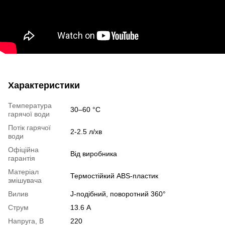
Характеристики
Температура
30–60 °С
гарячої води
Потік гарячої
2-2.5 л/хв
води
Офіційна
Від виробника
гарантія
Матеріал
Термостійкий ABS-пластик
змішувача
Вилив
J-подібний, поворотний 360°
Струм
13.6 А
Напруга, В
220