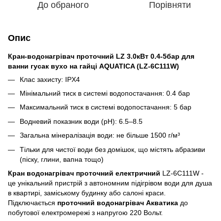
До обраного
Порівняти
Опис
Кран-водонагрівач проточний LZ 3.0кВт 0.4-5бар для
ванни гусак вухо на гайці AQUATICA (LZ-6C111W)
Клас захисту: IPX4
Мінімальний тиск в системі водопостачання: 0.4 бар
Максимальний тиск в системі водопостачання: 5 бар
Водневий показник води (pH): 6.5–8.5
Загальна мінералізація води: не більше 1500 г/м³
Тільки для чистої води без домішок, що містять абразиви
(піску, глини, вапна тощо)
Кран водонагрівач проточний електричний
LZ-6C111W -
це унікальний пристрій з автономним підігрівом води для душа
в квартирі, заміському будинку або салоні краси.
Підключається
проточний водонагрівач Акватика
до
побутової електромережі з напругою 220 Вольт.