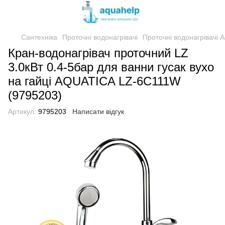
Сантехніка
Проточні водонагрівачі
Проточні водонагрівачі A
Кран-водонагрівач проточний LZ
3.0кВт 0.4-5бар для ванни гусак вухо
на гайці AQUATICA LZ-6C111W
(9795203)
Артикул:
9795203
Написати відгук