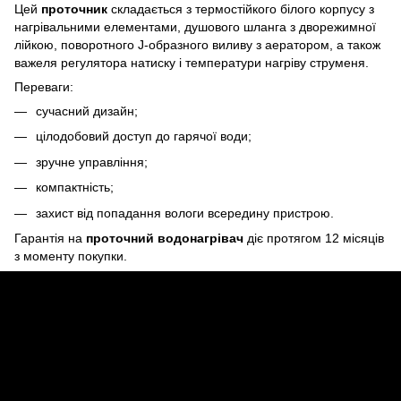
Цей
проточник
складається з термостійкого білого корпусу з
нагрівальними елементами, душового шланга з дворежимної
лійкою, поворотного J-образного виливу з аератором, а також
важеля регулятора натиску і температури нагріву струменя.
Переваги:
сучасний дизайн;
цілодобовий доступ до гарячої води;
зручне управління;
компактність;
захист від попадання вологи всередину пристрою.
Гарантія на
проточний водонагрівач
діє протягом 12 місяців
з моменту покупки.