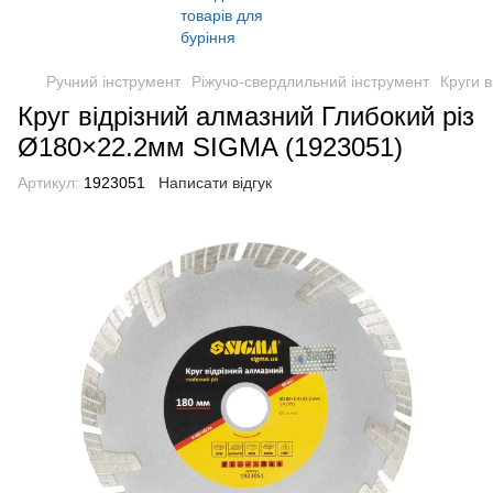
Ручний інструмент
Ріжучо-свердлильний інструмент
Круги в
Круг відрізний алмазний Глибокий різ
Ø180×22.2мм SIGMA (1923051)
Артикул:
1923051
Написати відгук