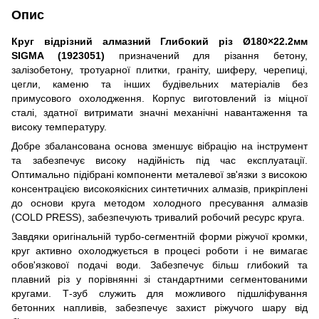
Опис
Круг відрізний алмазний Глибокий різ Ø180×22.2мм
SIGMA (1923051)
призначений для різання бетону,
залізобетону, тротуарної плитки, граніту, шиферу, черепиці,
цегли, каменю та інших будівельних матеріалів без
примусового охолодження. Корпус виготовлений із міцної
сталі, здатної витримати значні механічні навантаження та
високу температуру.
Добре збалансована основа зменшує вібрацію на інструмент
та забезпечує високу надійність під час експлуатації.
Оптимально підібрані компоненти металевої зв'язки з високою
консентрацією високоякісних синтетичних алмазів, прикріплені
до основи круга методом холодного пресування алмазів
(COLD PRESS), забезпечують тривалий робочий ресурс круга.
Завдяки оригінальній турбо-сегментній форми ріжучої кромки,
круг активно охолоджується в процесі роботи і не вимагає
обов'язкової подачі води. Забезпечує більш глибокий та
плавний різ у порівнянні зі стандартними сегментованими
кругами. Т-зуб служить для можливого підшліфування
бетонних напливів, забезпечує захист ріжучого шару від