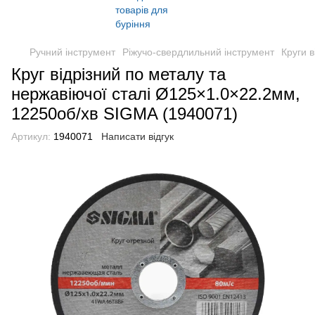
Ручний інструмент
Ріжучо-свердлильний інструмент
Круги в
Круг відрізний по металу та
нержавіючої сталі Ø125×1.0×22.2мм,
12250об/хв SIGMA (1940071)
Артикул:
1940071
Написати відгук