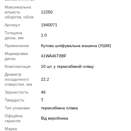
Максимальна
кількість
12250
оборотів, об/хв
Артикул
1940071
Толщина
1.0
диска, мм
Применение
Кутова шліфувальна машина (УШМ)
Маркировка
41WA46T8BF
диска
Комплектація
10 шт. у термозбіжній плівці
Диаметр
посадочного
22.2
отверстия, мм
Зернистость
46
Твердость
T
Тип упаковки
термозбіжна плівка
Офіційна
Від виробника
гарантія
Марка