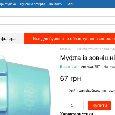
користувача
Публічна оферта
Контакти
Блог
 фільтра
Все для буріння та облаштування свердл
Головна
Все для буріння та облашту
Муфта із зовнішні
В наявності
Артикул: 757
Написат
67 грн
Увійти
для відображення накоп
%
Купити
Характеристики