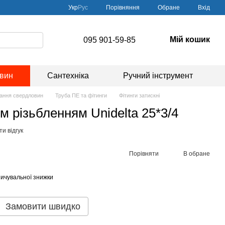
Порівняння
Укр
Рус
Обране
Вхід
Мій кошик
095 901-59-85
овин
Сантехніка
Ручний інструмент
вання свердловин
Труба ПЕ та фітинги
Фітинги затискні
м різьбленням Unidelta 25*3/4
и відгук
Порівняти
В обране
ичувальної знижки
Замовити швидко