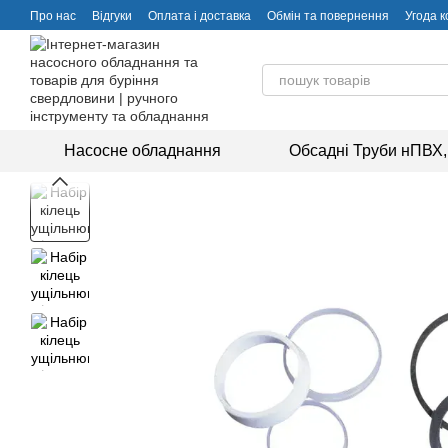
Перейти до основного контенту
Про нас
Відгуки
Оплата і доставка
Обмін та повернення
Угода 
Насосне обладнання
Обсадні Труби нПВХ,