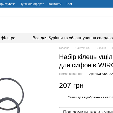
користувача
Публічна оферта
Контакти
Блог
 фільтра
Все для буріння та облаштування свердл
Головна
Сантехніка
Сифони
Набір кілець ущіл
для сифонів WIR
Немає в наявності
Артикул: 95498
207 грн
Увійти
для відображення накоп
%
Повідомити, коли з'яви