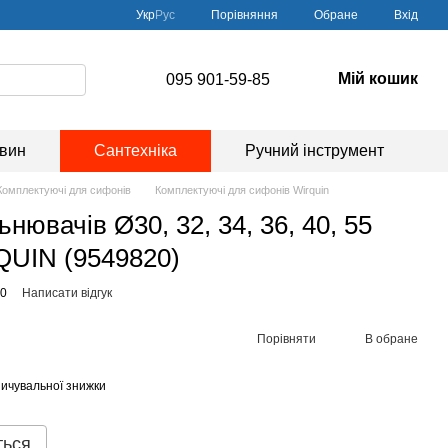
Порівняння
Укр
Рус
Обране
Вхід
Мій кошик
095 901-59-85
овин
Сантехніка
Ручний інструмент
Комплектуючі для сифонів
Комплектуючі для сифонів Wirquin
ьнювачів Ø30, 32, 34, 36, 40, 55
QUIN (9549820)
20
Написати відгук
Порівняти
В обране
ичувальної знижки
ться