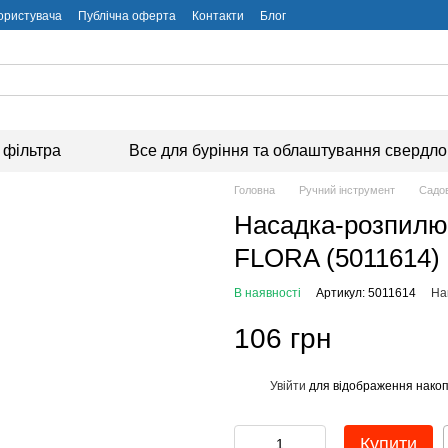
користувача
Публічна оферта
Контакти
Блог
 фільтра
Все для буріння та облаштування свердл
Головна
Ручний інструмент
Садов
Насадка-розпилю
FLORA (5011614)
В наявності
Артикул: 5011614
На
106 грн
Увійти
для відображення накоп
%
Купити