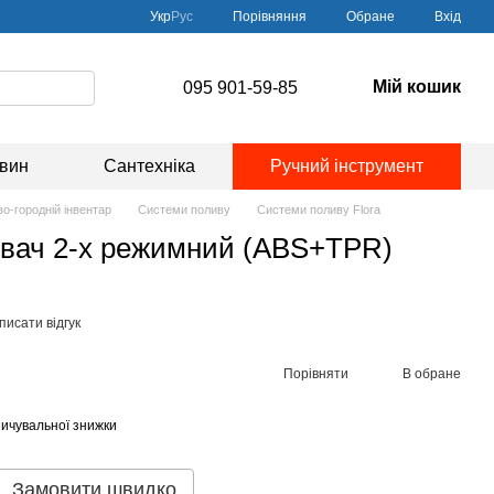
Порівняння
Укр
Рус
Обране
Вхід
Мій кошик
095 901-59-85
овин
Сантехніка
Ручний інструмент
о-городній інвентар
Системи поливу
Системи поливу Flora
вач 2-х режимний (ABS+TPR)
писати відгук
Порівняти
В обране
ичувальної знижки
Замовити швидко