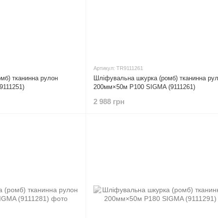
Артикул: TR9111261
мб) тканинна рулон
Шліфувальна шкурка (ромб) тканинна ру
9111251)
200мм×50м P100 SIGMA (9111261)
2 988 грн