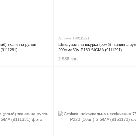
Артикул: TR9111291
мб) тканинна рулон
Шліфувальна шкурка (ромб) тканинна ру
(9111281)
200мм×50м P180 SIGMA (9111291)
2 988 грн