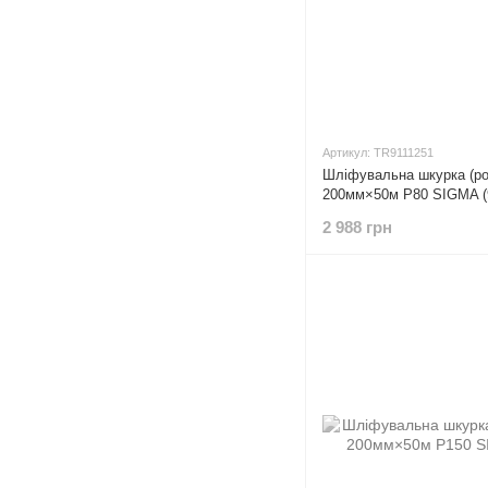
Артикул: TR9111251
Шліфувальна шкурка (ро
200мм×50м P80 SIGMA (
2 988 грн