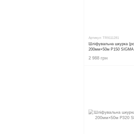
Артикул: TR9111281
Шліфувальна шкурка (ро
200мм×50м P150 SIGMA 
2 988 грн