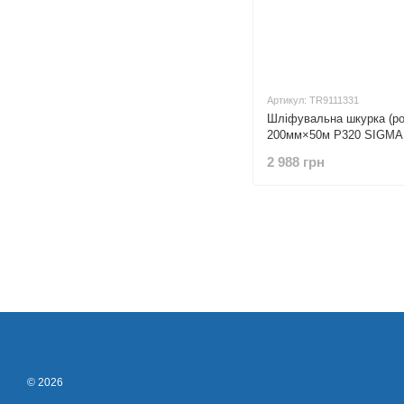
Артикул: TR9111331
Шліфувальна шкурка (ро
200мм×50м P320 SIGMA 
2 988 грн
© 2026