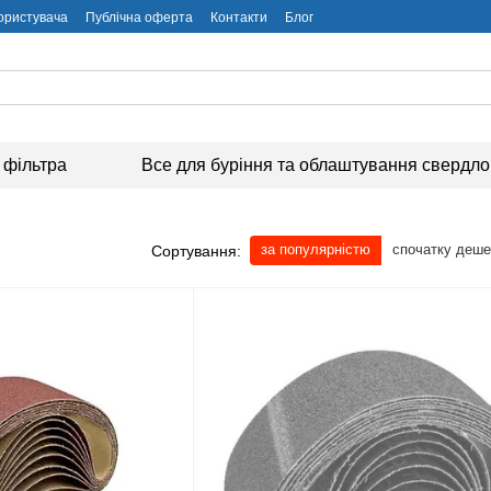
користувача
Публічна оферта
Контакти
Блог
 фільтра
Все для буріння та облаштування свердл
за популярністю
спочатку деш
Сортування: