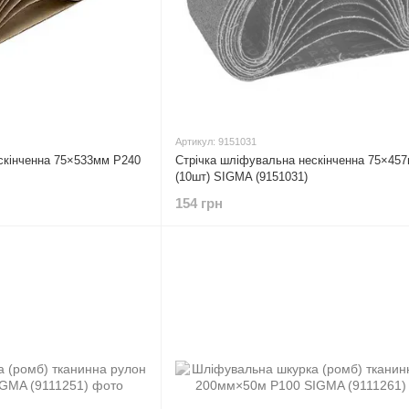
Артикул: 9151031
скінченна 75×533мм P240
Стрічка шліфувальна нескінченна 75×45
(10шт) SIGMA (9151031)
154 грн