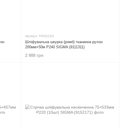
Артикул: TR9111311
лон
Шліфувальна шкурка (ромб) тканинна рулон
200мм×50м P240 SIGMA (9111311)
2 988 грн