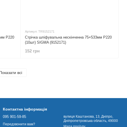
Артикул: TR9152171
7мм P220
Стрічка шліфувальна нескінченна 75×533мм P220
(10шт) SIGMA (9152171)
152 грн
Показати всі
Контактна інформація
095 901-59-85
вулиця Каштанова, 13, Дніпро,
Дніпропетровська область, 49000
Передзвонити вам?
Мапа проїзду