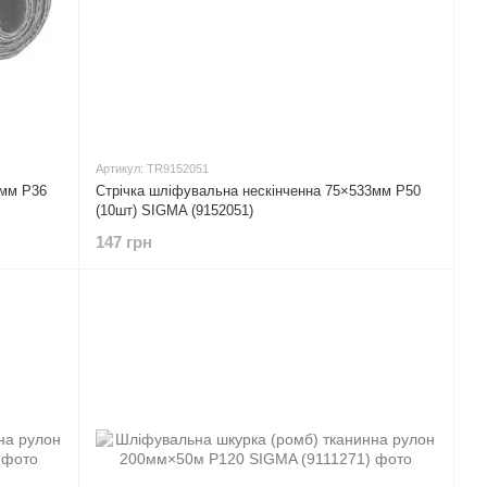
Артикул: TR9152051
7мм P36
Стрічка шліфувальна нескінченна 75×533мм P50
(10шт) SIGMA (9152051)
147 грн