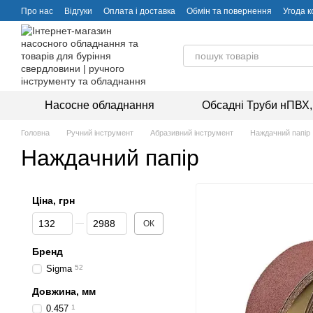
Перейти до основного контенту
Про нас
Відгуки
Оплата і доставка
Обмін та повернення
Угода 
Насосне обладнання
Обсадні Труби нПВХ,
Головна
Ручний інструмент
Абразивний інструмент
Наждачний папір
Наждачний папір
Ціна, грн
Від Ціна, грн
До Ціна, грн
ОК
Бренд
Sigma
52
Довжина, мм
0.457
1