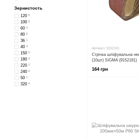
Зернистость
120
6
100
6
60
4
80
6
36
1
40
4
Артикул: 9152181
150
6
Стрічка шліфувальна не
180
6
(10шт) SIGMA (9152181)
220
2
164 грн
240
6
50
1
320
4