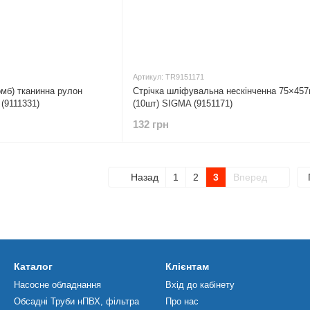
Артикул: TR9151171
мб) тканинна рулон
Стрічка шліфувальна нескінченна 75×45
(9111331)
(10шт) SIGMA (9151171)
132 грн
Назад
1
2
3
Вперед
Каталог
Клієнтам
Насосне обладнання
Вхід до кабінету
Обсадні Труби нПВХ, фільтра
Про нас