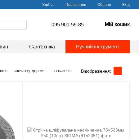
Порівняння
Укр
Рус
Обране
Вхід
Мій кошик
095 901-59-85
овин
Сантехніка
Ручний інструмент
евше
спочатку дорожчі
за назвою
Відображення: