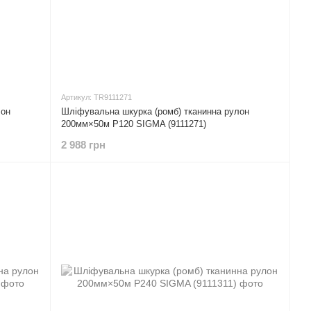
Артикул: TR9111271
лон
Шліфувальна шкурка (ромб) тканинна рулон
200мм×50м P120 SIGMA (9111271)
2 988 грн