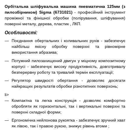
Орбітальна шліфувальна машина пневматична 125мм (з
пилозбірником) Sigma (6731021)
- професійний інструмент
проміжної та фінішної обробки (полірування, шліфування)
поверхні металу, дерева, пластик , ЛКП.
Особливості:
Поєднання обертальних і коливальних рухів - забезпечує
найбільш якісну обробку поверхні та рівномірне
використання абразива;
Потужний пилозахищений двигун у міцному композитному
корпусі - забезпечує високу продуктивність, довготривалу
безперервну роботу та тривалий термін експлуатації;
Регулятор швидкості обертання - дозволяє досягати
найкращих результатів обробки різнотипних поверхонь;
li>
Компактна та легка конструкція - дозволяє комфортно
обробляти як горизонтальні, так і вертикальні поверхні та
поверхні складної форми;
Ергономічна нейлонова рукоятка - забезпечує зручний хват
як лівою, так і правою рукою, знижує рівень втоми ;