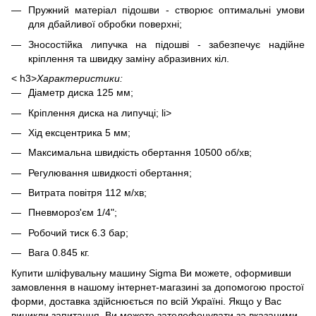
Пружний матеріал підошви - створює оптимальні умови
для дбайливої обробки поверхні;
Зносостійка липучка на підошві - забезпечує надійне
кріплення та швидку заміну абразивних кіл.
< h3>
Характеристики:
Діаметр диска 125 мм;
Кріплення диска на липучці; li>
Хід ексцентрика 5 мм;
Максимальна швидкість обертання 10500 об/хв;
Регулювання швидкості обертання;
Витрата повітря 112 м/хв;
Пневмороз'єм 1/4";
Робочий тиск 6.3 бар;
Вага 0.845 кг.
Купити шліфувальну машину Sigma Ви можете, оформивши
замовлення в нашому інтернет-магазині за допомогою простої
форми, доставка здійснюється по всій Україні. Якщо у Вас
виникли запитання, Ви можете зателефонувати за вказаними