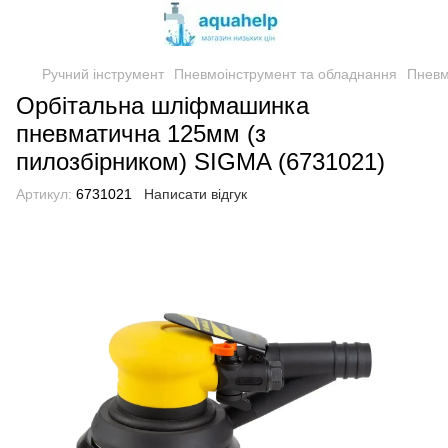
Ручний інструмент
Пневмоінструмент та обладнання
Пнев
Орбітальна шліфмашинка
пневматична 125мм (з
пилозбірником) SIGMA (6731021)
Артикул:
6731021
Написати відгук