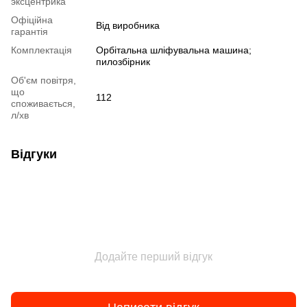
эксцентрика
Офіційна
Від виробника
гарантія
Комплектація
Орбітальна шліфувальна машина;
пилозбірник
Об'єм повітря,
що
112
споживається,
л/хв
Відгуки
Додайте перший відгук