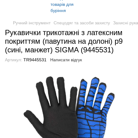
Ручний інструмент
Спецодяг та засоби захисту
Захисні рука
Рукавички трикотажні з латексним
покриттям (павутина на долоні) р9
(сині, манжет) SIGMA (9445531)
Артикул:
TR9445531
Написати відгук