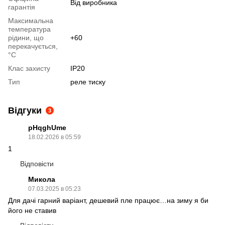
Від виробника
гарантія
Максимальна
температура
рідини, що
+60
перекачується,
°C
Клас захисту
IP20
Тип
реле тиску
Відгуки
3
pHqghUme
18.02.2026 в 05:59
1
Відповісти
Микола
07.03.2025 в 05:23
Для дачі гарний варіант, дешевий пле працює…на зиму я би
його не ставив