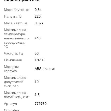
Маса брутто, кг
0.34
Напруга, В
220
Маса нетто, кг
0.327
Максимальна
температура
навколишнього
+40
середовища,
°C
Частота, Гц
50
Різьблення
1/4" F
Матеріал
ABS-пластик
корпуса
Максимально
допустимий
10
тиск, бар
Максимальна
1.5
потужність, кВт
Артикул
779730
Офіційна