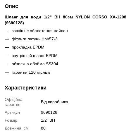
Опис
Шланг для води 1/2" ВН 80см NYLON CORSO XA-1208
(9690128)
зовнішнє обплетення нейлон
фітинги латунь Hpb57-3
прокладка EPDM
внутрішній шланг EPDM
обтискна обойма SS304
гарантія 120 місяців
Характеристики
Офіційна
Від виробника
гарантія
Артикул
9690128
Розмір
1/2" ВН
Довжина, см
80