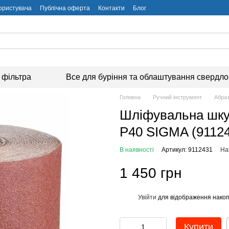
користувача
Публічна оферта
Контакти
Блог
 фільтра
Все для буріння та облаштування свердл
Головна
Ручний інструмент
Абраз
Шліфувальна шку
P40 SIGMA (9112
В наявності
Артикул: 9112431
На
1 450 грн
Увійти
для відображення накоп
%
Купити