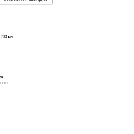
- 200 мм
ка
нтія