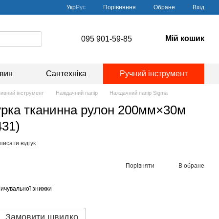
Порівняння
Укр
Рус
Обране
Вхід
Мій кошик
095 901-59-85
овин
Сантехніка
Ручний інструмент
ивний інструмент
Наждачний папір
Наждачний папір Sigma
рка тканинна рулон 200мм×30м
431)
писати відгук
Порівняти
В обране
ичувальної знижки
Замовити швидко