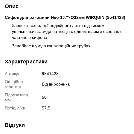
Опис
Сифон для раковини Neo 1¼"×Ø32мм WIRQUIN (9541428)
Завдяки технології подвійного лиття під тиском,
ущільнювачі завжди на місці і є одним цілим з основною
частиною сифона
Запобігає шуму в каналізаційних трубах
Характеристики
Артикул
9541428
Офіційна
Від виробника
гарантія
Гідрозатвор,
50
мм
Потік, л/хв
57.5
Відгуки