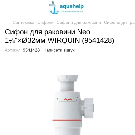
Сантехніка
Сифони
Сифони для раковини
Сифони для ра
Сифон для раковини Neo
1¼"×Ø32мм WIRQUIN (9541428)
Артикул:
9541428
Написати відгук