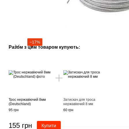
−17%
Разом з цим товаром купують:
Трос нержавіючий 8мм
Затискач для троса
(Deutschland)
нержавіючий 8 мм
95 грн
60 грн
155 грн
Купити