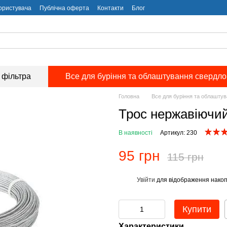
користувача
Публічна оферта
Контакти
Блог
 фільтра
Все для буріння та облаштування свердл
Головна
Все для буріння та облашту
Трос нержавіючий
В наявності
Артикул: 230
95 грн
115 грн
Увійти
для відображення накоп
%
Купити
Характеристики