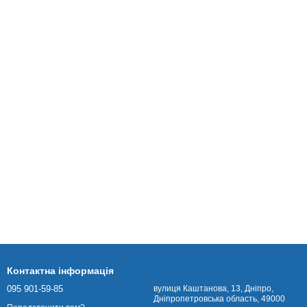
Контактна інформація
095 901-59-85
вулиця Каштанова, 13, Дніпро,
Дніпропетровська область, 49000