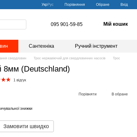
Порівняння
Укр
Рус
Обране
Вхід
Мій кошик
095 901-59-85
овин
Сантехніка
Ручний інструмент
вання свердловин
Трос нержавіючий для свердловинних насосів
Трос
 8мм (Deutschland)
1 відгук
Порівняти
В обране
ичувальної знижки
Замовити швидко