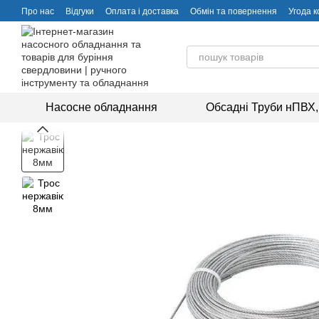
Перейти до основного контенту
Про нас
Відгуки
Оплата і доставка
Обмін та повернення
Угода 
Насосне обладнання
Обсадні Труби нПВХ,