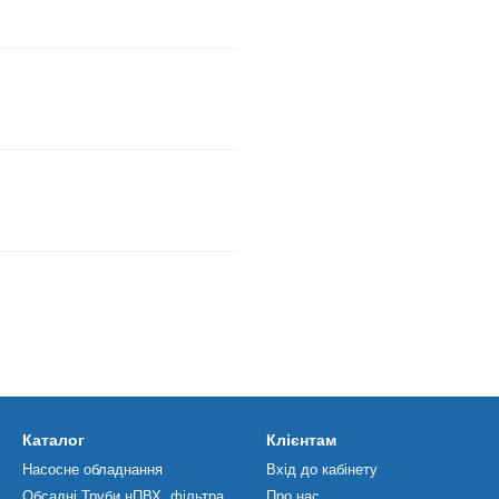
Каталог
Клієнтам
Насосне обладнання
Вхід до кабінету
Обсадні Труби нПВХ, фільтра
Про нас