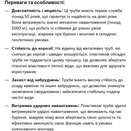
Переваги та особливості:
Довговічність і міцність:
Ці труби мають термін служби
понад 50 років, що гарантує їх надійність на довгі роки.
Вони витримують значні механічні навантаження (понад
5000 кг), що робить їх стійкими до різних умов
експлуатації, зокрема при бурінні і монтажі в складних
геологічних умовах.
Стійкість до корозії:
На відміну від металевих труб, які
схильні до корозії і швидко зношуються, пластикові обсадні
труби не піддаються цьому процесу. Це дозволяє зберігати
гігієнічні властивості питної води, що важливо для здоров’я
користувачів.
Захист від забруднень:
Труби мають високу стійкість до
осаду каменю та інших забруднень, що дозволяє уникнути
засмічення свердловини і забезпечити стабільну подачу
чистої води.
Витримка ударних навантажень:
Пластикові труби здатні
витримувати ударні навантаження, що виникають під час
буріння, завдяки чому вони зберігають свою цілісність та
ефективно виконують свою функцію навіть в умовах
інтенсивного монтажу.