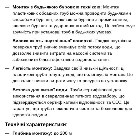
Монтаж з будь-якою буровою технікою:
Монтаж
пластикових обсадних труб можна проводити будь-якими
способами буріння, включаючи буріння з промиванням,
шнекове буріння та ударно-канатний метод. Це забезпечує
зручність при установці труб в будь-яких умовах.
Висока якість внутрішньої поверхні:
Гладка внутрішня
поверхня труб значно зменшує опір потоку води, що
дозволяє знизити витрати на насосні системи та
забезпечити більш ефективне водопостачання.
Легкість монтажу:
Завдяки своїй низькій щільності, ці
пластикові труби тонуть у воді, що полегшує їх монтаж. Це
дозволяє знизити витрати часу та ресурсів на установку.
Безпека для питної води:
Труби сертифіковані для
використання в свердловинах питного водозабору, що
підтверджується сертифікатами відповідності та СЕС. Це
гарантує, що труба є екологічно чистою та безпечною для
здоров’я людини.
Технічні характеристики:
Глибина монтажу:
до 200 м