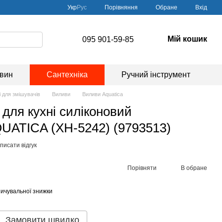
Порівняння
Укр
Рус
Обране
Вхід
Мій кошик
095 901-59-85
овин
Сантехніка
Ручний інструмент
 для змішувачів
Виливи
Виливи Aquatica
" для кухні силіконовий
UATICA (XH-5242) (9793513)
писати відгук
Порівняти
В обране
ичувальної знижки
Замовити швидко