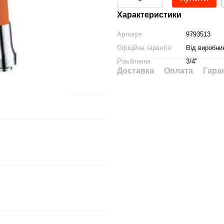
Характеристики
Артикул
9793513
Офіційна гарантія
Від виробни
Різьблення
3/4"
Доставка
Оплата
Гара