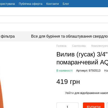
користувача
Публічна оферта
Контакти
Блог
 фільтра
Все для буріння та облаштування свердл
Головна
Сантехніка
Комплектуючі
Вилив (гусак) 3/4
помаранчевий AQ
В наявності
Артикул: 9793513
На
419 грн
Увійти
для відображення накоп
%
Купити