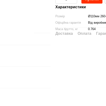
Характеристики
Розмір
Ø110мм 260
Офіційна гарантія
Від виробни
Маса брутто, кг
0.764
Доставка
Оплата
Гара