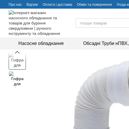
Перейти до основного контенту
Про нас
Відгуки
Оплата і доставка
Обмін та повернення
Угода 
Насосне обладнання
Обсадні Труби нПВХ,