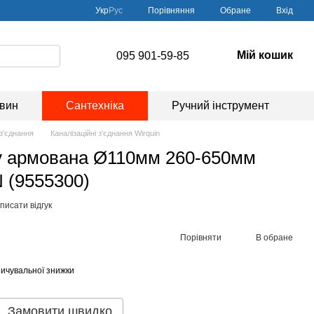
Порівняння
Укр
Рус
Обране
Вхід
Мій кошик
095 901-59-85
овин
Сантехніка
Ручний інструмент
 з'єднання
Каналізаційні з'єднання Wirquin
зу армована Ø110мм 260-650мм
 (9555300)
писати відгук
Порівняти
В обране
ичувальної знижки
Замовити швидко