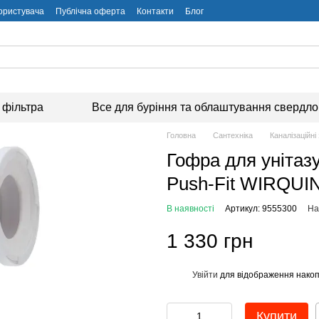
користувача
Публічна оферта
Контакти
Блог
 фільтра
Все для буріння та облаштування свердл
Головна
Сантехніка
Каналізаційні
Гофра для уніта
Push-Fit WIRQUIN
В наявності
Артикул: 9555300
На
1 330 грн
Увійти
для відображення накоп
%
Купити