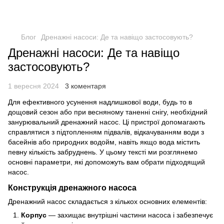
Блог
Дренажні насоси: Де та навіщо застосовують?
Дренажні насоси: Де та навіщо
застосовують?
1 вересня 2024
3 коментаря
Для ефективного усунення надлишкової води, будь то в
дощовий сезон або при весняному таненні снігу, необхідний
занурювальний дренажний насос. Ці пристрої допомагають
справлятися з підтопленням підвалів, відкачуванням води з
басейнів або природних водойм, навіть якщо вода містить
певну кількість забруднень. У цьому тексті ми розглянемо
основні параметри, які допоможуть вам обрати підходящий
насос.
Конструкція дренажного насоса
Дренажний насос складається з кількох основних елементів:
Корпус
— захищає внутрішні частини насоса і забезпечує