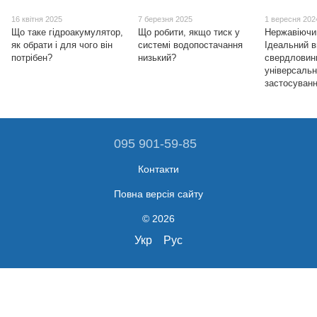
16 квітня 2025
7 березня 2025
1 вересня 202
Що таке гідроакумулятор,
Що робити, якщо тиск у
Нержавіючи
як обрати і для чого він
системі водопостачання
Ідеальний в
потрібен?
низький?
свердловинн
універсаль
застосуван
095 901-59-85
Контакти
Повна версія сайту
© 2026
Укр
Рус