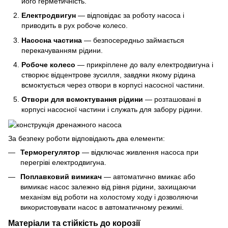
його герметичність.
Електродвигун
— відповідає за роботу насоса і
приводить в рух робоче колесо.
Насосна частина
— безпосередньо займається
перекачуванням рідини.
Робоче колесо
— прикріплене до валу електродвигуна і
створює відцентрове зусилля, завдяки якому рідина
всмоктується через отвори в корпусі насосної частини.
Отвори для всмоктування рідини
— розташовані в
корпусі насосної частини і служать для забору рідини.
За безпеку роботи відповідають два елементи:
Терморегулятор
— відключає живлення насоса при
перегріві електродвигуна.
Поплавковий вимикач
— автоматично вмикає або
вимикає насос залежно від рівня рідини, захищаючи
механізм від роботи на холостому ходу і дозволяючи
використовувати насос в автоматичному режимі.
Матеріали та стійкість до корозії