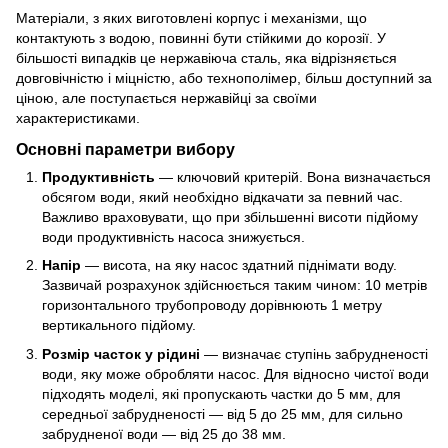
Матеріали, з яких виготовлені корпус і механізми, що
контактують з водою, повинні бути стійкими до корозії. У
більшості випадків це нержавіюча сталь, яка відрізняється
довговічністю і міцністю, або технополімер, більш доступний за
ціною, але поступається нержавійці за своїми
характеристиками.
Основні параметри вибору
Продуктивність
— ключовий критерій. Вона визначається
обсягом води, який необхідно відкачати за певний час.
Важливо враховувати, що при збільшенні висоти підйому
води продуктивність насоса знижується.
Напір
— висота, на яку насос здатний піднімати воду.
Зазвичай розрахунок здійснюється таким чином: 10 метрів
горизонтального трубопроводу дорівнюють 1 метру
вертикального підйому.
Розмір часток у рідині
— визначає ступінь забрудненості
води, яку може обробляти насос. Для відносно чистої води
підходять моделі, які пропускають частки до 5 мм, для
середньої забрудненості — від 5 до 25 мм, для сильно
забрудненої води — від 25 до 38 мм.