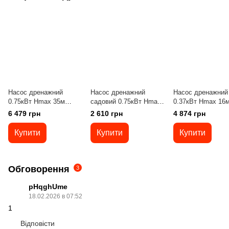
Насос дренажний
Насос дренажний
Насос дренажний
0.75кВт Hmax 35м
садовий 0.75кВт Hmax
0.37кВт Hmax 16
Qmax 80л/хв
8м Qmax 233л/мин LEO
Qmax 150л/хв
6 479 грн
2 610 грн
4 874 грн
AQUATICA QDX1.5-32-
AKS-751PWH (773248)
AQUATICA QDX1.5
0.75FA (773238)
0.37A (773231)
Купити
Купити
Купити
Обговорення
3
pHqghUme
18.02.2026 в 07:52
1
Відповісти