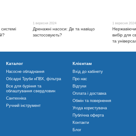
1 вересня 2024
1 вересня 202
 системі
Дренажні насоси: Де та навіщо
Нержавіючи
ий?
застосовують?
вибір для с
та універса
Каталог
Клієнтам
Насосне обладнання
Вхід до кабінету
Обсадні Труби нПВХ, фільтра
Про нас
Все для буріння та
Відгуки
облаштування свердловин
Оплата і доставка
Сантехніка
Обмін та повернення
Ручний інструмент
Угода користувача
Публічна оферта
Контакти
Блог