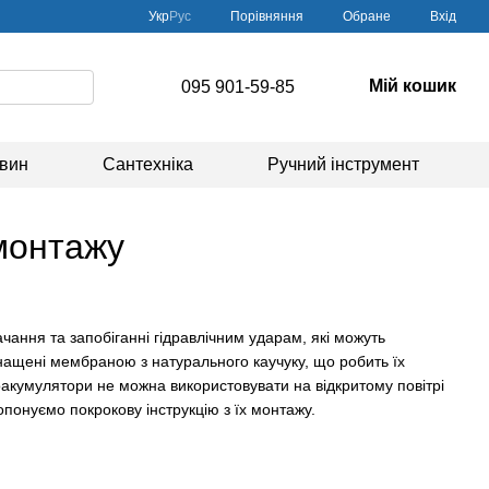
Порівняння
Укр
Рус
Обране
Вхід
Мій кошик
095 901-59-85
овин
Сантехніка
Ручний інструмент
 монтажу
чання та запобіганні гідравлічним ударам, які можуть
нащені мембраною з натурального каучуку, що робить їх
акумулятори не можна використовувати на відкритому повітрі
опонуємо покрокову інструкцію з їх монтажу.