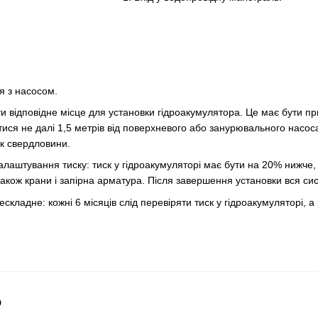
я з насосом.
и відповідне місце для установки гідроакумулятора. Це має бути 
ися не далі 1,5 метрів від поверхневого або занурювального насоса
ок свердловини.
алаштування тиску: тиск у гідроакумуляторі має бути на 20% нижче,
також крани і запірна арматура. Після завершення установки вся сис
кладне: кожні 6 місяців слід перевіряти тиск у гідроакумуляторі, а 
о