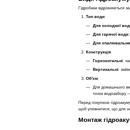
Гідробаки відрізняються з
Тип води
:
Для холодної вод
Для гарячої води
Для опалювальни
Конструкція
:
Горизонтальні
: ч
Вертикальні
: зай
Об'єм
:
Для домашнього вико
точок водозабору —
Перед покупкою гідроакуму
щоб упевнитися, що для нь
Монтаж гідроак