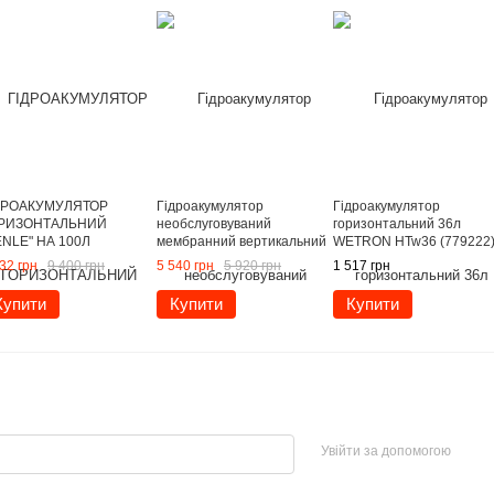
ДРОАКУМУЛЯТОР
Гідроакумулятор
Гідроакумулятор
РИЗОНТАЛЬНИЙ
необслуговуваний
горизонтальний 36л
ENLE" НА 100Л
мембранний вертикальний
WETRON HTw36 (779222
ЕРЖАВІЮЧА СТАЛЬ)
WVT60 л
32 грн
9 400 грн
5 540 грн
5 920 грн
1 517 грн
Купити
Купити
Купити
Увійти за допомогою