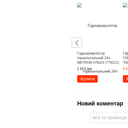
Гідроакумулятор
ГІ
горизонтальний 24л
ГО
WETRON HTw24 (779221)
"K
(Н
1 023 грн
8 6
Купити
Новий коментар