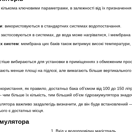
а кількома ключовими параметрами, в залежності від їх призначення 
и
: використовуються в стандартних системах водопостачання.
: застосовуються в системах, де вода може нагріватися, і мембрана 
х систем
: мембрана цих баків також витримує високі температури,
астіше вибираються для установки в приміщеннях з обмеженим прос
мають менше площі на підлозі, але вимагають більше вертикального
ристання, як правило, достатньо бака об'ємом від 100 до 150 літрів
 чим більше їх кількість, тим більший об'єм гідроакумулятора знадо
лятора важливо заздалегідь визначити, де він буде встановлений 
ого є достатньо місця.
умулятора
1. Вхід у водопровідну магістраль.