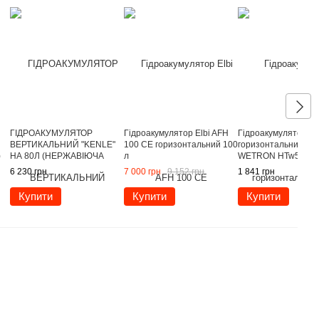
ГІДРОАКУМУЛЯТОР
Гідроакумулятор Elbi AFH
Гідроакумулятор
ВЕРТИКАЛЬНИЙ "KENLE"
100 CE горизонтальний 100
горизонтальний 50
)
НА 80Л (НЕРЖАВІЮЧА
л
WETRON HTw50 (77
СТАЛЬ)
6 230 грн
7 000 грн
9 152 грн
1 841 грн
Купити
Купити
Купити