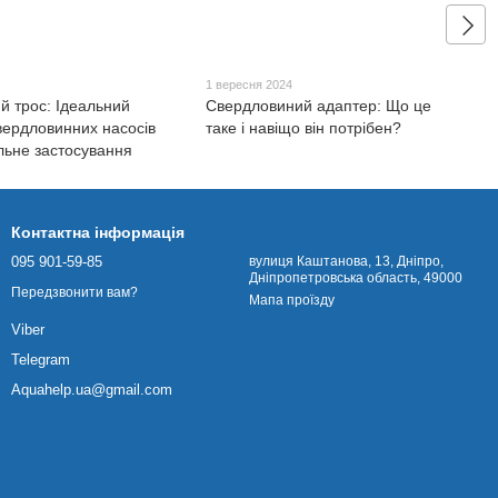
4
1 вересня 2024
й трос: Ідеальний
Свердловиний адаптер: Що це
вердловинних насосів
таке і навіщо він потрібен?
льне застосування
Контактна інформація
095 901-59-85
вулиця Каштанова, 13, Дніпро,
Дніпропетровська область, 49000
Передзвонити вам?
Мапа проїзду
Viber
Telegram
Aquahelp.ua@gmail.com