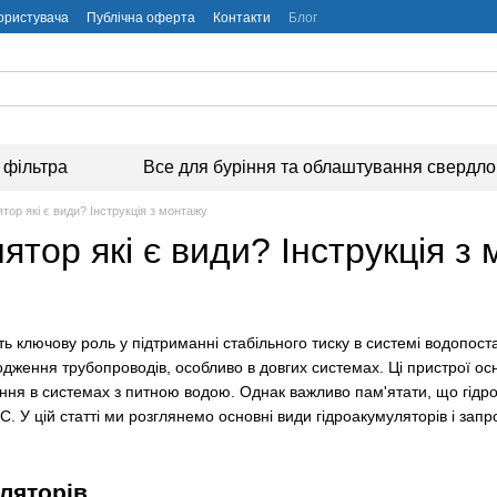
користувача
Публічна оферта
Контакти
Блог
 фільтра
Все для буріння та облаштування свердл
тор які є види? Інструкція з монтажу
ятор які є види? Інструкція з
ь ключову роль у підтриманні стабільного тиску в системі водопоста
дження трубопроводів, особливо в довгих системах. Ці пристрої ос
ня в системах з питною водою. Однак важливо пам'ятати, що гідро
. У цій статті ми розглянемо основні види гідроакумуляторів і запр
ляторів