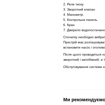
2. Реле тиску.
3. Зворотний клапан.
4. Манометр.
5. Контрольна панель.
6. Кран.
7. Джерело водопостачанн
Спочатку необхідно вибрат
Пристрій має розташовуват
встановити насос і оголов
Після цього проводиться н
зворотний і запобіжний, а 
Обслуговування системи нес
Ми рекомендуєм