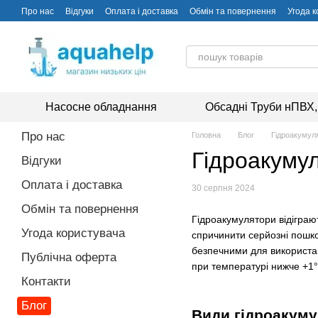
Перейти до основного контенту
Про нас
Відгуки
Оплата і доставка
Обмін та повернення
Угода 
Насосне обладнання
Обсадні Труби нПВХ,
Про нас
Головна
Блог
Гідроакумуля
Гідроакумул
Відгуки
Оплата і доставка
30 серпня 2024
Обмін та повернення
Гідроакумулятори відіграют
Угода користувача
спричинити серйозні пошко
безпечними для використан
Публічна оферта
при температурі нижче +1°C
Контакти
Блог
Види гідроакуму