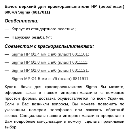
Бачок верхний для краскораспылителя HP (верх/пласт)
600мл Sigma (6817011)
Особенности:
Корпус из стандартного пластика;
Наружная резьба ¼”;
Совместим с краскораспылителями:
Sigma НР
Ø1.4 мм с в/б (пласт) 6811101
;
Sigma НР
Ø1.8 мм с в/б (пласт) 6811111
;
Sigma НР
Ø2.0 мм с в/б (пласт) 6811121
;
Sigma
MP Ø1.5 мм с
в/б
(пласт) 6811911
.
Купить бачок для краскораспылителя Sigma Вы можете,
оформив заказ в нашем интернет-магазине с помощью
простой формы, доставка осуществляется по всей Украине.
Если у Вас возникли вопросы, Вы можете позвонить по
указанным номерам телефонов или заказать обратный
звонок. Специалисты нашего интернет-магазина предоставят
Вам подробные консультации и помогут сделать правильный
выбор.