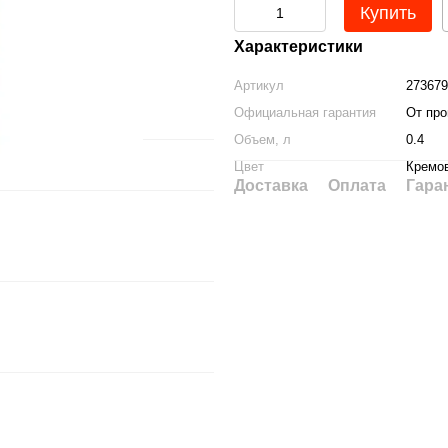
Купить
Характеристики
Артикул
273679
Официальная гарантия
От про
Объем, л
0.4
Цвет
Кремо
Доставка
Оплата
Гара