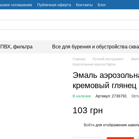
ьское соглашение
Публичная оферта
Контакты
Блог
ПВХ, фильтра
Все для бурения и обустройства скв
Главная
Ручной инструмент
Маля
Аэрозольные краски Sigma
Эмаль аэрозольн
кремовый глянец
В наличии
Артикул: 2736791
Ост
103 грн
Войти
для отображения накопи
%