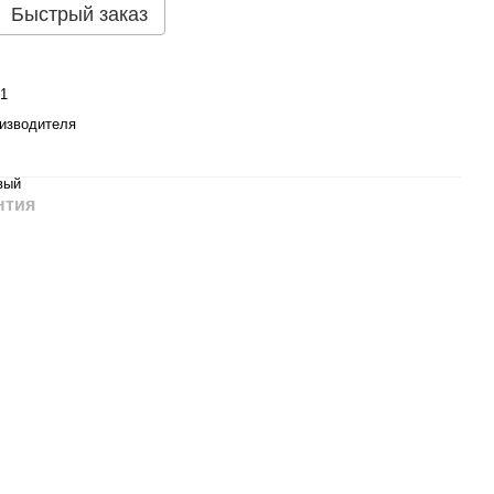
Быстрый заказ
1
изводителя
вый
нтия