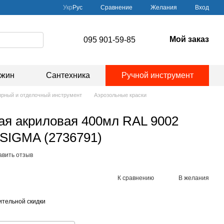
Сравнение
Укр
Рус
Желания
Вход
Мой заказ
095 901-59-85
ажин
Сантехника
Ручной инструмент
рный и отделочный инструмент
Аэрозольные краски
ая акриловая 400мл RAL 9002
 SIGMA (2736791)
авить отзыв
К сравнению
В желания
тельной скидки