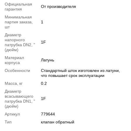
Официальная
От производителя
гарантия
Минимальная
партия заказа,
1
шт
Диаметр
напорного
1F
патрубка DN2, "
(дюйм)
Материал
Латунь
корпуса
Особенности
Cтандартный шток изготовлен из латуни,
что повышает срок эксплуатации
Масса, кг
0.2
Диаметр
всасывающего
1F
патрубка DN1, "
(дюйм)
Артикул
779644
Тип
клапан обратный