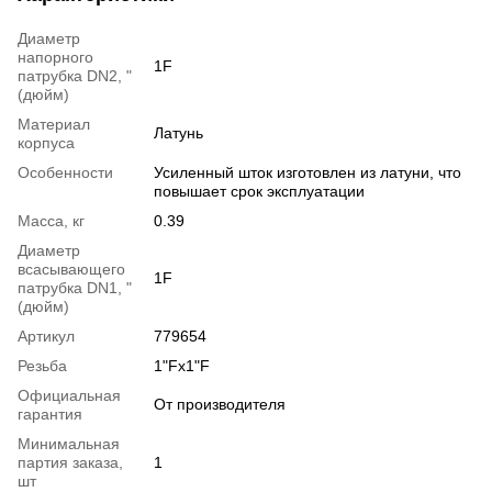
Диаметр
напорного
1F
патрубка DN2, "
(дюйм)
Материал
Латунь
корпуса
Особенности
Усиленный шток изготовлен из латуни, что
повышает срок эксплуатации
Масса, кг
0.39
Диаметр
всасывающего
1F
патрубка DN1, "
(дюйм)
Артикул
779654
Резьба
1"Fx1"F
Официальная
От производителя
гарантия
Минимальная
партия заказа,
1
шт