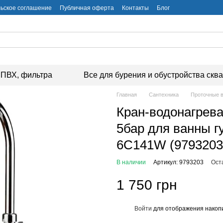
ьское соглашение
Публичная оферта
Контакты
Блог
ПВХ, фильтра
Все для бурения и обустройства скв
Главная
Сантехника
Проточные в
Кран-водонагрева
5бар для ванны г
6C141W (9793203
В наличии
Артикул: 9793203
Ост
1 750 грн
Войти
для отображения накопи
%