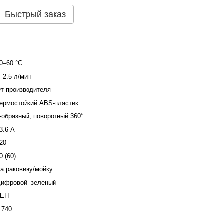
Быстрый заказ
0–60 °С
–2.5 л/мин
т производителя
ермостойкий ABS-пластик
-образный, поворотный 360°
3.6 А
20
0 (60)
а раковину/мойку
ифровой, зеленый
ТЕН
.740