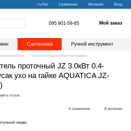
Сравнение
Укр
Рус
Желания
Вход
Мой заказ
095 901-59-85
ажин
Сантехника
Ручной инструмент
одонагреватели
Проточные водонагреватели Aquatica
тель проточный JZ 3.0кВт 0.4-
усак ухо на гайке AQUATICA JZ-
)
авить отзыв
К сравнению
В желания
тельной скидки