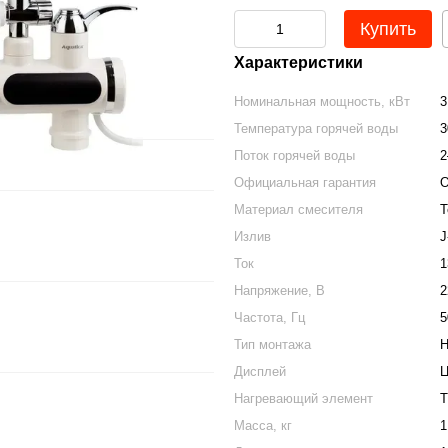
Купить
Характеристики
Номинальная мощность, кВт
3
Температура горячей воды
3
Поток горячей воды
2
Официальная гарантия
О
Материал смесителя
Т
Излив
J
Ток
1
Напряжение, В
2
Частота, Гц
5
Тип монтажа
Н
Дисплей
Ц
Нагревающий элемент
Масса, кг
1