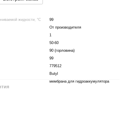
чиваемой жидкости, °C
99
От производителя
1
50-60
90 (горловина)
99
779512
Butyl
мембрана для гидроаккумулятора
нтия