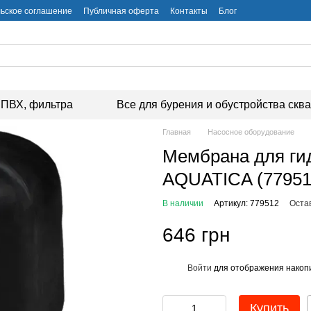
ьское соглашение
Публичная оферта
Контакты
Блог
ПВХ, фильтра
Все для бурения и обустройства скв
Главная
Насосное оборудование
Мембрана для гид
AQUATICA (77951
В наличии
Артикул: 779512
Оста
646 грн
Войти
для отображения накопи
%
Купить