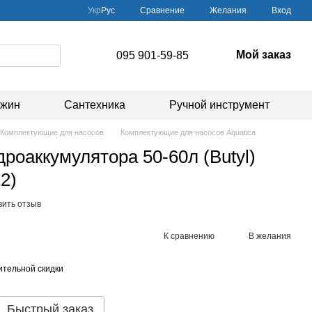
Сравнение
Укр
Рус
Желания
Вход
Мой заказ
095 901-59-85
ажин
Сантехника
Ручной инструмент
Комплектующие для насосов
Комплектующие для насосов Aquatica
роаккумулятора 50-60л (Butyl)
2)
вить отзыв
К сравнению
В желания
тельной скидки
Быстрый заказ