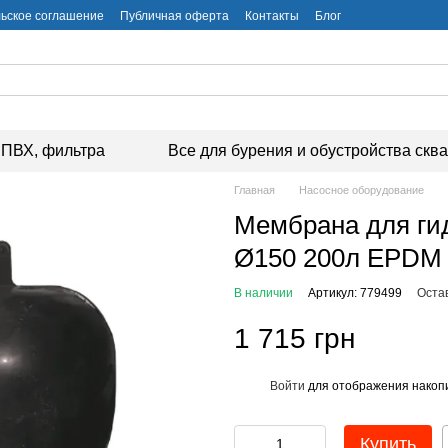
ьское соглашение
Публичная оферта
Контакты
Блог
ПВХ, фильтра
Все для бурения и обустройства скв
Главная
Насосное оборудование
Мембрана для ги
Ø150 200л EPDM 
В наличии
Артикул: 779499
Оста
1 715 грн
Войти
для отображения накопи
%
Купить