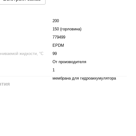
200
150 (горловина)
779499
EPDM
чиваемой жидкости, °C
99
От производителя
1
мембрана для гидроаккумулятора
нтия