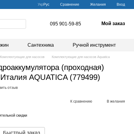
Сравнение
Укр
Рус
Желания
Вход
Мой заказ
095 901-59-85
ажин
Сантехника
Ручной инструмент
Комплектующие для насосов
Комплектующие для насосов Aquatica
дроаккумулятора (проходная)
Италия AQUATICA (779499)
вить отзыв
К сравнению
В желания
тельной скидки
Быстрый заказ