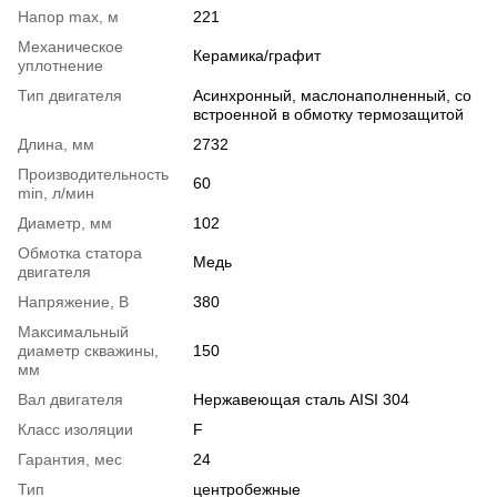
Напор max, м
221
Механическое
Керамика/графит
уплотнение
Тип двигателя
Асинхронный, маслонаполненный, со
встроенной в обмотку термозащитой
Длина, мм
2732
Производительность
60
min, л/мин
Диаметр, мм
102
Обмотка статора
Медь
двигателя
Напряжение, В
380
Максимальный
диаметр скважины,
150
мм
Вал двигателя
Нержавеющая сталь AISI 304
Класс изоляции
F
Гарантия, мес
24
Тип
центробежные