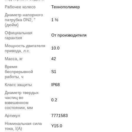
Рабочее колесо
Технополимер
Диаметр напорного
патрубка DN2, "
1 ½
(дюйм)
Официальная
От производителя
гарантия
Мощность двигателя
10.0
привода, л.с.
Масса, кг
42
Время
беспрерывной
S1
работы, ч
Класс защиты
IP68
Диаметр твердых
частиц во
0.2
взвешенном
состоянии, мм
Артикул
7771583
Номинальная сила
Y15.0
тока, I(А)