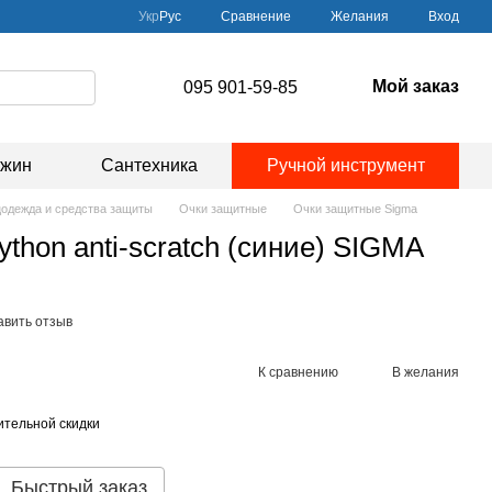
Сравнение
Укр
Рус
Желания
Вход
Мой заказ
095 901-59-85
ажин
Сантехника
Ручной инструмент
одежда и средства защиты
Очки защитные
Очки защитные Sigma
thon anti-scratch (синие) SIGMA
авить отзыв
К сравнению
В желания
тельной скидки
Быстрый заказ