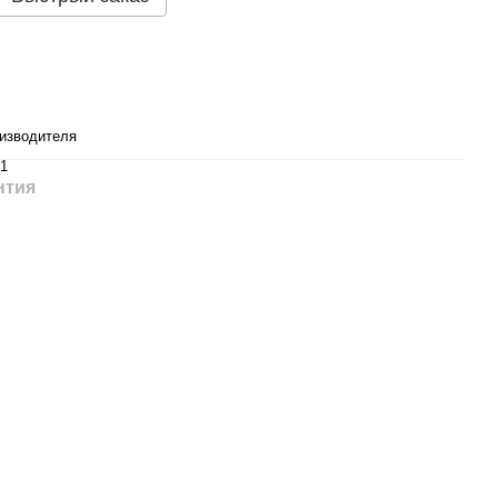
изводителя
1
нтия