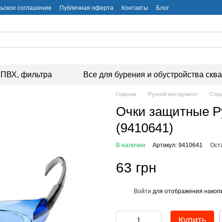
ьское соглашение
Публичная оферта
Контакты
Блог
ПВХ, фильтра
Все для бурения и обустройства скв
Главная
Ручной инструмент
Спец
Очки защитные Py
(9410641)
В наличии
Артикул: 9410641
Ост
63 грн
Войти
для отображения накопи
%
Купить