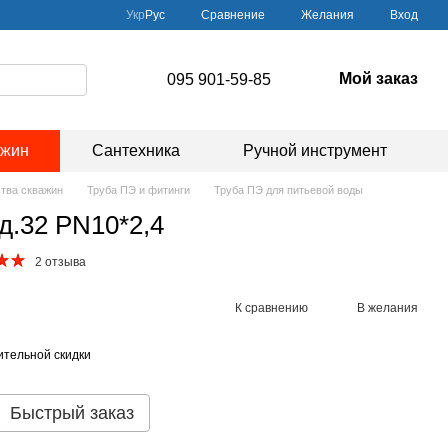
Сравнение
Укр
Рус
Желания
Вход
Мой заказ
095 901-59-85
ажин
Сантехника
Ручной инструмент
ства скважин
Труба ПЭ и фитинги
Труба ПЭ для питьевой воды
д.32 PN10*2,4
2 отзыва
К сравнению
В желания
тельной скидки
Быстрый заказ