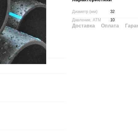
Диаметр (мм)
32
Давление, АТМ
10
Доставка
Оплата
Гара