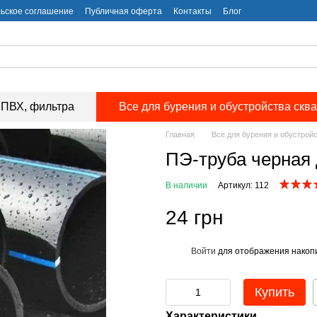
ьское соглашение
Публичная оферта
Контакты
Блог
ПВХ, фильтра
Все для бурения и обустройства скв
Главная
Все для бурения и обустрой
ПЭ-труба черная 
В наличии
Артикул: 112
24 грн
Войти
для отображения накопи
%
Купить
Характеристики