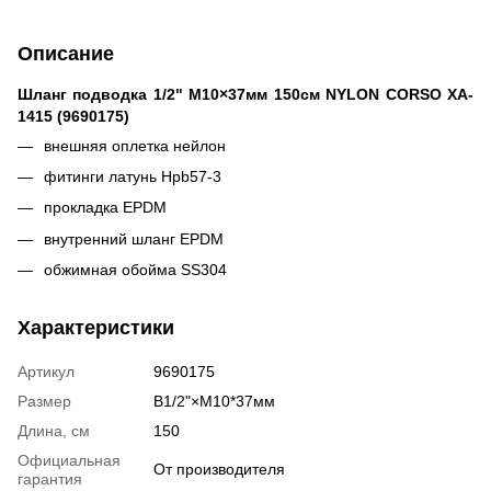
Описание
Шланг подводка 1/2" М10×37мм 150см NYLON CORSO XA-
1415 (9690175)
внешняя оплетка нейлон
фитинги латунь Hpb57-3
прокладка EPDM
внутренний шланг EPDM
обжимная обойма SS304
Характеристики
Артикул
9690175
Размер
B1/2"×М10*37мм
Длина, см
150
Официальная
От производителя
гарантия