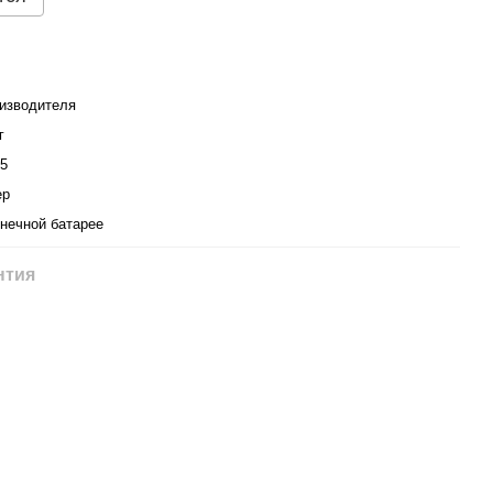
изводителя
г
5
ер
нечной батарее
нтия