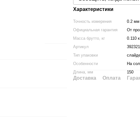
Характеристики
Точность измерения
0.2 мм
Официальная гарантия
От про
Масса брутто, кг
0.110 к
Артикул
392321
Тип упаковки
слайд
Особенности
На сол
Длина, мм
150
Доставка
Оплата
Гара