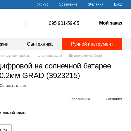
Сравнение
Укр
Рус
Желания
Вход
Мой заказ
095 901-59-85
ажин
Сантехника
Ручной инструмент
рительные приборы
Штангенциркули
Штангенциркули Grad
цифровой на солнечной батарее
±0.2мм GRAD (3923215)
Оставить отзыв
К сравнению
В желания
тельной скидки
тся