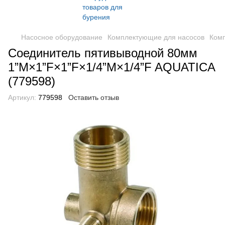
Насосное оборудование
Комплектующие для насосов
Комп
Соединитель пятивыводной 80мм
1”М×1”F×1”F×1/4”M×1/4”F AQUATICA
(779598)
Артикул:
779598
Оставить отзыв