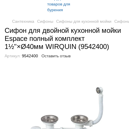
Сантехника
Сифоны
Сифоны для кухонной мойки
Сифоны
Сифон для двойной кухонной мойки
Espace полный комплект
1½"×Ø40мм WIRQUIN (9542400)
Артикул:
9542400
Оставить отзыв