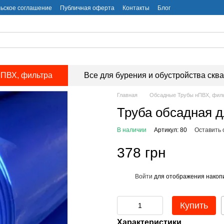
ьское соглашение
Публичная оферта
Контакты
Блог
ПВХ, фильтра
Все для бурения и обустройства скв
Главная
Обсадные Трубы нПВХ, фил
Труба обсадная д
В наличии
Артикул: 80
Оставить 
378 грн
Войти
для отображения накопи
%
Купить
Характеристики