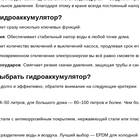
льное давление. Благодаря этому в кране всегда постоянный напо
гидроаккумулятор?
ет сразу несколько ключевых функций:
ия
. Обеспечивает стабильный напор воды в любой точке дома.
ает количество включений и выключений насоса, продлевая срок ег
атковременном отключении электроэнергии вы всё равно сможете во
роударов
. Смягчает резкие скачки давления, защищая трубы и са
выбрать гидроаккумулятор?
 долго и эффективно, обратите внимание на следующие критерии:
4–50 литров, для большого дома — 80–100 литров и более. Чем бо
 стали с антикоррозийным покрытием, нержавеющей стали или плас
 разделение воды и воздуха. Лучший выбор — EPDM для холодной в