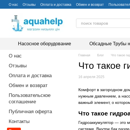
Перейти к основному контенту
О нас
Отзывы
Оплата и доставка
Обмен и возврат
Пользовател
Насосное оборудование
Обсадные Трубы н
О нас
Главная
Блог
Что такое ги
Что такое г
Отзывы
Оплата и доставка
16 апреля 2025
Обмен и возврат
Комфорт в загородном дом
Пользовательское
нужным давлением, а насо
соглашение
важный элемент, о которо
Публичная оферта
Что такое гидро
Контакты
Гидроаккумулятор — это м
системе. Внутри бак разд