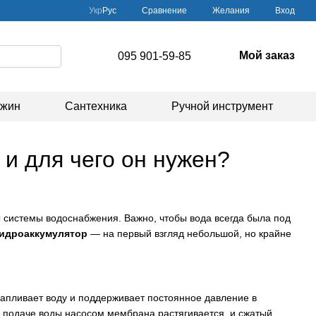
Сравнение
Укр
Рус
Желания
Вход
Мой заказ
095 901-59-85
ажин
Сантехника
Ручной инструмент
 и для чего он нужен?
ы системы водоснабжения. Важно, чтобы вода всегда была под
гидроаккумулятор
— на первый взгляд небольшой, но крайне
капливает воду и поддерживает постоянное давление в
ри подаче воды насосом мембрана растягивается, и сжатый