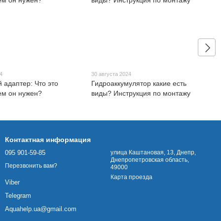
4
30 августа 2024
 адаптер: Что это
Гидроаккумулятор какие есть
чем он нужен?
виды? Инструкция по монтажу
Контактная информация
095 901-59-85
улица Каштановая, 13, Днепр,
Днепропетровская область,
Перезвонить вам?
49000
Карта проезда
Viber
Telegram
Aquahelp.ua@gmail.com