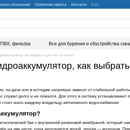
ьское соглашение
Публичная оферта
Контакты
Блог
ПВХ, фильтра
Все для бурения и обустройства скв
дроаккумулятор, как выбрать и для чего он нужен?
идроаккумулятор, как выбрать
е, на даче или в коттедже напрямую зависит от стабильной работ
с служил долго и не ломался. Для этого в систему устанавливают
м стоит знать каждому владельцу автономного водоснабжения.
аккумулятор?
еталлический бак с внутренней резиновой мембраной, который на
елён на две части: одна заполняется водой, другая — воздухом. П