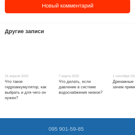
Новый комментарий
Другие записи
16 апреля 2025
7 марта 2025
1 сентября 20
Что такое
Что делать, если
Дренажные 
гидроаккумулятор, как
давление в системе
зачем прим
выбрать и для чего он
водоснабжения низкое?
нужен?
095 901-59-85